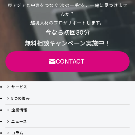
東アジアと中東をつなぐ“次の一手”を、一緒に見つけませ
んか？
越境人材のプロがサポートします。
今なら初回30分
無料相談キャンペーン実施中！
CONTACT
サービス
5つの強み
企業情報
ニュース
コラム