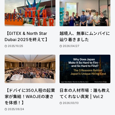
【GITEX & North Star
越境人、無事にムンバイに
Dubai 2025を終えて】
辿り着きました
2025/10/25
2026/04/27
【ドバイに350人程の起業
日本の人材市場：誰も教え
家が集結！WAOJEの凄さ
てくれない真実 | Vol.2
を体感！】
2026/03/13
2025/09/24