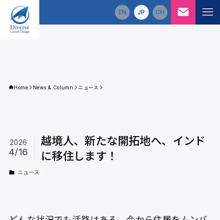
EN
JP
CH
Diverse Career Design
サービス
5つの強み
企業情報
Home
News & Column
ニュース
ニュース＆コラム
ニュース
越境人、新たな開拓地へ、インド
コラム
2026
4/16
に移住します！
動画ライブラリ
ニュース
求人情報
どんな状況でも活路はある、今から住居をムンバ