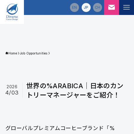
EN
JP
CH
Diverse Career Design
サービス
5つの強み
企業情報
Home
Job Opportunities
ニュース＆コラム
ニュース
世界の%ARABICA｜日本のカン
コラム
2026
4/03
トリーマネージャーをご紹介！
動画ライブラリ
求人情報
グローバルプレミアムコーヒーブランド「%