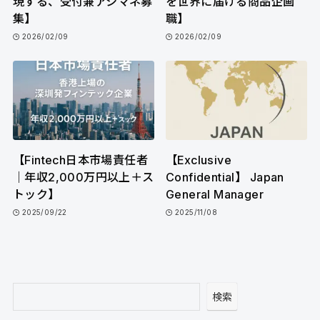
現する、受付兼アシマネ募
を世界に届ける商品企画
集】
職】
2026/02/09
2026/02/09
【Fintech日本市場責任者
【Exclusive
｜年収2,000万円以上＋ス
Confidential】 Japan
トック】
General Manager
2025/09/22
2025/11/08
検
検索
索