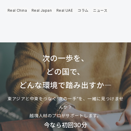
Real China
Real Japan
Real UAE
コラム
ニュース
次の一歩を、
どの国で、
どんな環境で踏み出すか―
東アジアと中東をつなぐ“次の一手”を、一緒に見つけませ
んか？
越境人材のプロがサポートします。
今なら初回30分